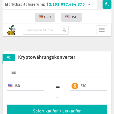
Marktkapitalisierung:
$2,192,037,494,376
DEU
USD
Toggle
navigat
Kryptowährungskonverter
USD
BTC
=