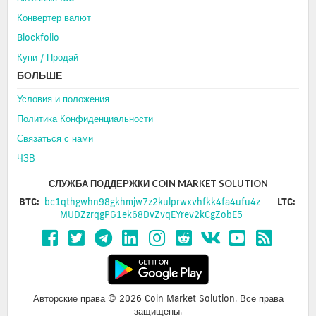
Конвертер валют
Blockfolio
Купи / Продай
БОЛЬШЕ
Условия и положения
Политика Конфиденциальности
Связаться с нами
ЧЗВ
СЛУЖБА ПОДДЕРЖКИ COIN MARKET SOLUTION
BTC:
bc1qthgwhn98gkhmjw7z2kulprwxvhfkk4fa4ufu4z
LTC:
MUDZzrqgPG1ek68DvZvqEYrev2kCgZobE5
Авторские права © 2026 Coin Market Solution. Все права
защищены.