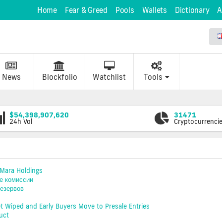
Home
Fear & Greed
Pools
Wallets
Dictionary
A
News
Blockfolio
Watchlist
Tools
$54,398,907,620
31471
24h Vol
Cryptocurrenci
Mara Holdings
ие комиссии
езервов
et Wiped and Early Buyers Move to Presale Entries
uct