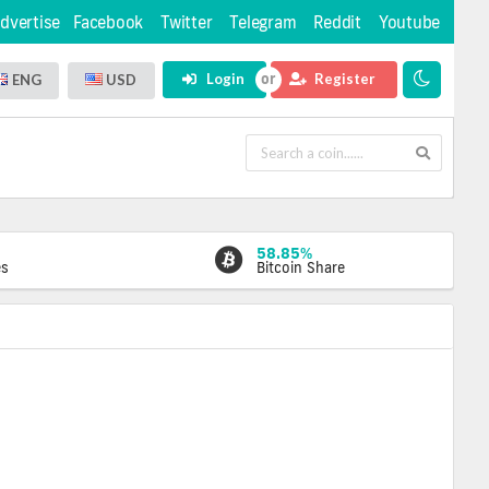
dvertise
Facebook
Twitter
Telegram
Reddit
Youtube
Login
Register
ENG
USD
58.85%
es
Bitcoin Share