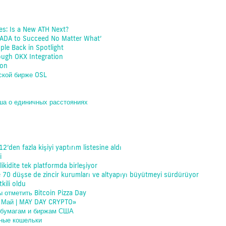
es: Is a New ATH Next?
t ADA to Succeed No Matter What’
le Back in Spotlight
ough OKX Integration
ion
ской бирже OSL
ша о единичных расстояниях
’den fazla kişiyi yaptırım listesine aldı
i
ikidite tek platformda birleşiyor
e 70 düşse de zincir kurumları ve altyapıyı büyütmeyi sürdürüyor
kili oldu
 отметить Bitcoin Pizza Day
о Май | MAY DAY CRYPTO»
м бумагам и биржам США
ные кошельки