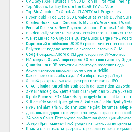
CME Says XRP Futures Hit $63 Billion in First-Year Trading
Top Altcoins to Buy Before the CLARITY Act Vote
Top Six Altcoins To Stack As CLARITY Act Progresses
Hyperliquid Price Eyes $60 Breakout as Whale Buying Surg
Charles Hoskinson: ‘Cardano Is My Life’s Work and I Wan
Federal Reserve’s New Payment Account Proposal Puts Ripp
Pi Price Rally Soon? Pi Network Breaks Into US Market Thr
Wallet Linked to Grayscale Quietly Builds Large HYPE Posit
Кыргызский стейблкоин USDKG прошел листинг на гонконг
Polymarket подала заявку на экспресс-ставки в США
Google открыла Android CLI для сторонних ИИ-агентов
ИИ-модель OpenAI опровергла 80-летнюю гипотезу Эрде
Quantinuum и BP запустили квантовую разведку недр
Акции майнеров выросли после отчета Nvidia
Как не потерять себя, когда ИИ заберет вашу работу?
SpaceX раскрыла биткоин-резервы в заявке на IPO
OFAC, Sinaloa Karteli’nin stablecoin ağı üzerinden 2026’da 12
XRP Binance çıkış işlemlerinin oranı yeniden %53’e yükseld
Ripple Prime ve EDX Markets iş birliğiyle kurumsal kriptoda l
SUI cme’de vadeli işlem gören 4. katman-1 oldu fiyat yüzd
HYPE ani alımlarla 50 doların üzerine çıktı kurumsal talep et
День самого дорогого в мире фастфуда: странные способы
24 мая в Санкт-Петербурге пройдет конференция «Крипт
Эстер «Криптомама» Пирc уходит из Комиссии по ценны
Власти отказываются разрешать россиянам некастодиаль