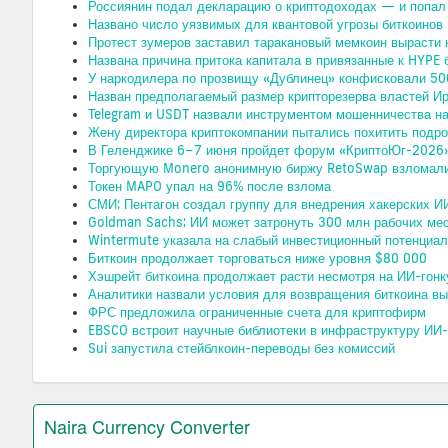
Россиянин подал декларацию о криптодоходах — и попал
Названо число уязвимых для квантовой угрозы биткоинов
Протест зумеров заставил таракановый мемкоин вырасти
Названа причина притока капитала в привязанные к HYP
У наркодилера по прозвищу «Дублинец» конфисковали 50
Назван предполагаемый размер крипторезерва властей И
Telegram и USDT назвали инструментом мошенничества н
Жену директора криптокомпании пытались похитить подро
В Геленджике 6–7 июня пройдет форум «КриптоЮг-2026
Торгующую Monero анонимную биржу RetoSwap взломали
Токен MAPO упал на 96% после взлома
СМИ: Пентагон создал группу для внедрения хакерских 
Goldman Sachs: ИИ может затронуть 300 млн рабочих ме
Wintermute указала на слабый инвестиционный потенциа
Биткоин продолжает торговаться ниже уровня $80 000
Хэшрейт биткоина продолжает расти несмотря на ИИ-гонк
Аналитики назвали условия для возвращения биткоина в
ФРС предложила ограниченные счета для криптофирм
EBSCO встроит научные библиотеки в инфраструктуру ИИ
Sui запустила стейблкоин-переводы без комиссий