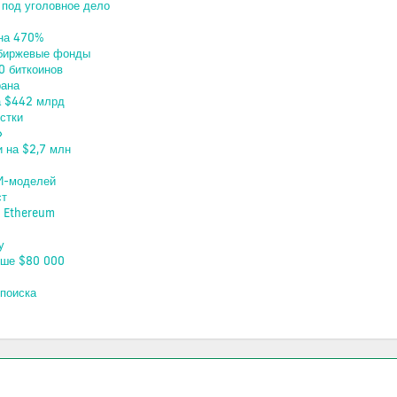
 под уголовное дело
 на 470%
E биржевые фонды
0 биткоинов
рана
а $442 млрд
стки
»
 на $2,7 млн
ИИ-моделей
ст
л Ethereum
у
ыше $80 000
-поиска